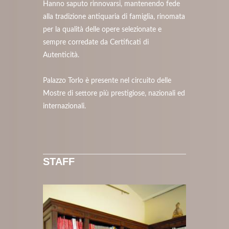
Hanno saputo rinnovarsi, mantenendo fede
alla tradizione antiquaria di famiglia, rinomata
per la qualità delle opere selezionate e
sempre corredate da Certificati di
Autenticità.
Palazzo Torlo è presente nel circuito delle
Mostre di settore più prestigiose, nazionali ed
internazionali.
STAFF