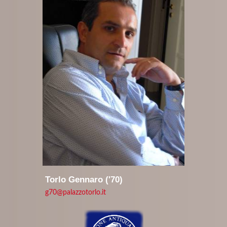
Torlo Gennaro ('70)
g70@palazzotorlo.it