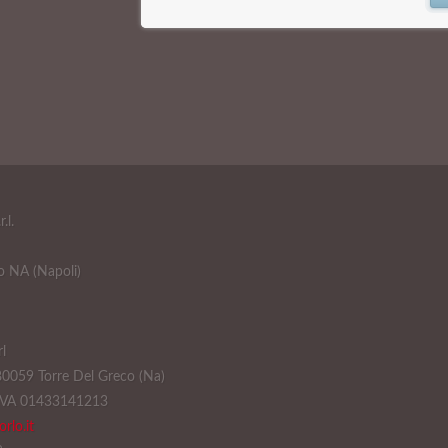
r.l.
o NA (Napoli)
l
 80059 Torre Del Greco (Na)
.IVA 01433141213
rlo.it