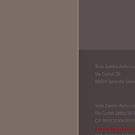
Torlo Centro Antico s.
Via Curtoli 28
80059 Torre del Grec
Torlo Centro Antico sr
Via Curtoli 26bis/28
C.F. 05513150630 P
palazzo@pec.palazzoto