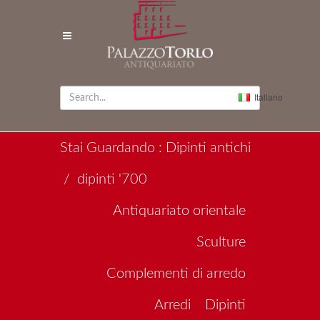
Italiano
Stai Guardando : Dipinti antichi
/ dipinti '700
Antiquariato orientale
Sculture
Complementi di arredo
Arredi
Dipinti