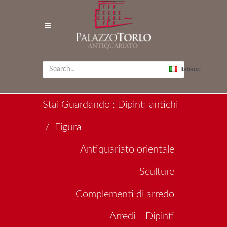
Italiano
Stai Guardando : Dipinti antichi
/ Figura
Antiquariato orientale
Sculture
Complementi di arredo
Arredi
Dipinti